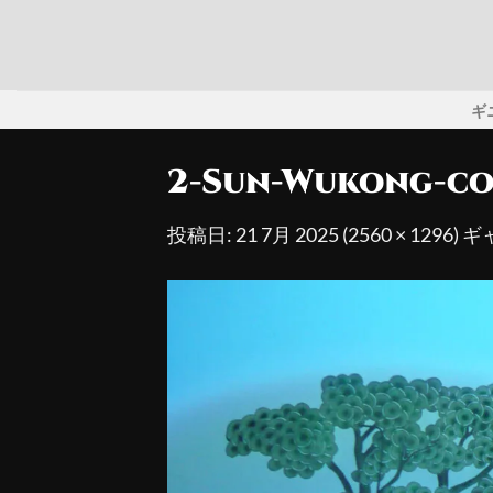
Skip
to
content
キ
2-Sun-Wukong-co
投稿日:
21 7月 2025
(
2560 × 1296
) 