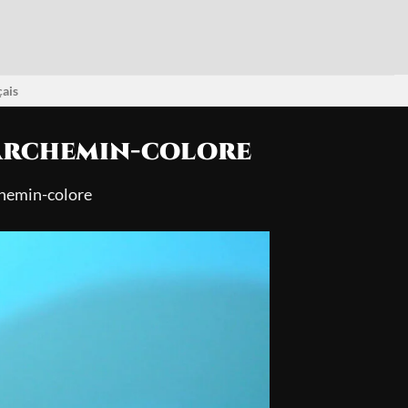
ais
archemin-colore
hemin-colore