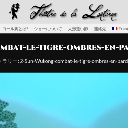
Franç
゙ニヨール劇とは?
ショーについて
人形遣い師
連絡先
mbat-le-tigre-ombres-en-p
ギャラリー:
2-Sun-Wukong-combat-le-tigre-ombres-en-parc