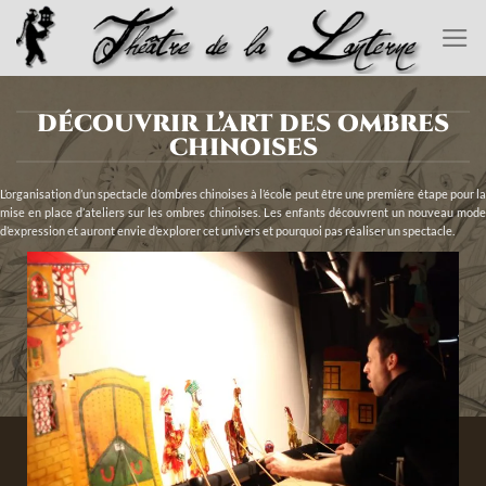
Passer
au
contenu
DÉCOUVRIR L’ART DES OMBRES
CHINOISES
L’organisation d’un spectacle d’ombres chinoises à l’école peut être une première étape pour la
mise en place d’ateliers sur les ombres chinoises. Les enfants découvrent un nouveau mode
d’expression et auront envie d’explorer cet univers et pourquoi pas réaliser un spectacle.